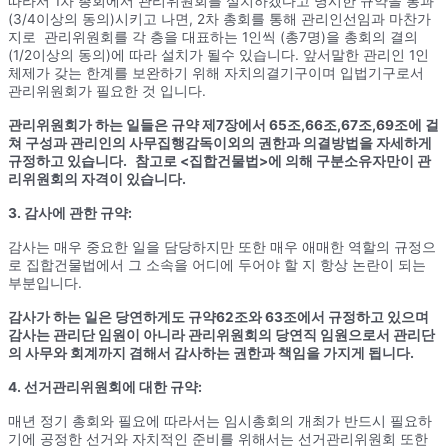
따라서 1차 총회에서 관리위원회를 설치하겠다고 명시한 규약을 통과
(3/4이상의 동의)시키고 나면, 2차 총회를 통해 관리인선임과 마찬가
지로 관리위원회를 각 층을 대표하는 1인씩 (총7명)을 총회의 결의
(1/2이상의 동의)에 따라 설치가 될수 있습니다. 앞서말한 관리인 1인
체제가 갖는 한계를 보완하기 위해 자치의결기구이며 입법기구로서
관리위원회가 필요한 것 입니다.
관리위원회가 하는 일들은 규약 제7장에서 65조,66조,67조,69조에 걸
쳐 구성과 관리인의 사무집행감독이외의 권한과 의결방법을 자세하게
규정하고 있습니다.
참고로 <집합건물법>에 의해 구분소유자만이 관
리위원회의 자격이 있습니다.
3. 감사에 관한 규약:
감사는 매우 중요한 일을 담당하지만 또한 매우 애매한 역할의 규정으
로 집합건물법에서 그 소속을 어디에 두어야 할 지 항상 논란이 되는
부분입니다.
감사가 하는 일은 당연하게도 규약62조와 63조에서 규정하고 있으며
감사는 관리단 임원이 아니라 관리위원회의 당연직 임원으로서 관리단
의 사무와 회계까지 겸해서 감사하는 권한과 책임을 가지게 됩니다.
4. 선거관리위원회에 대한 규약:
매년 정기 총회와 필요에 따라서는 임시총회의 개최가 반드시 필요하
기에 공정한 선거와 자치적인 준비를 위해서는 선거관리위원회 또한